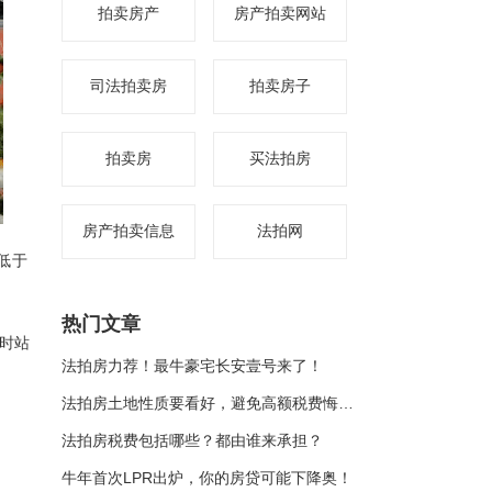
拍卖房产
房产拍卖网站
司法拍卖房
拍卖房子
拍卖房
买法拍房
房产拍卖信息
法拍网
低于
热门文章
好时站
法拍房力荐！最牛豪宅长安壹号来了！
法拍房土地性质要看好，避免高额税费悔拍损失保证金
法拍房税费包括哪些？都由谁来承担？
牛年首次LPR出炉，你的房贷可能下降奥！