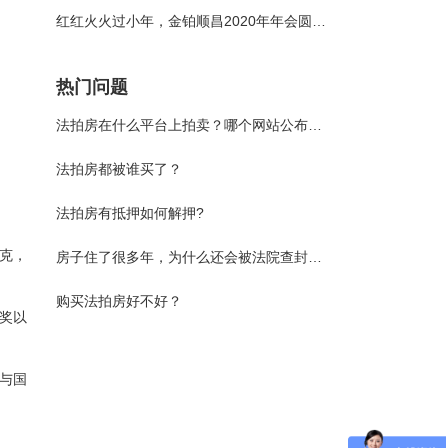
红红火火过小年，金铂顺昌2020年年会圆满落幕！
热门问题
法拍房在什么平台上拍卖？哪个网站公布？哪里查看房源？
法拍房都被谁买了？
法拍房有抵押如何解押?
克，
房子住了很多年，为什么还会被法院查封或拍卖？
购买法拍房好不好？
开奖以
与国