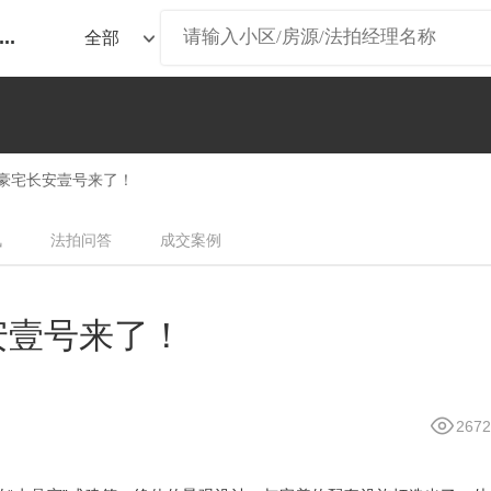
...
豪宅长安壹号来了！
讯
法拍问答
成交案例
安壹号来了！
2672