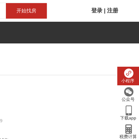
登录
|
注册
开始找房
客服电话：
15810997900
小程序
公众号
下载app
9
税费计算