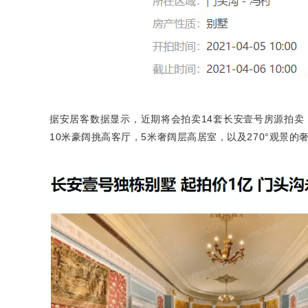
据安居客数据显示，近期将会拍卖14套长安壹号房源拍卖，面积从
10米豪阔挑高客厅，5米奢阔层高居室，以及270°观景