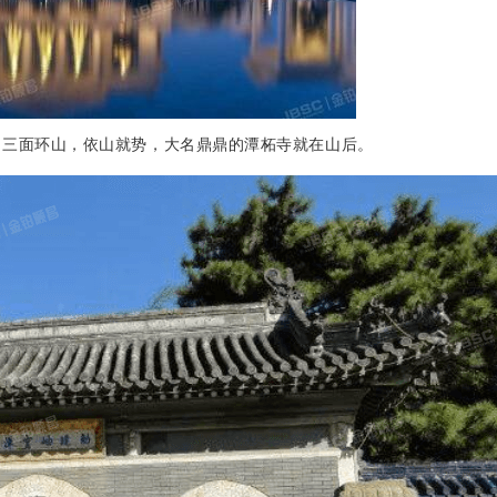
，三面环山，依山就势，大名鼎鼎的潭柘寺就在山后。