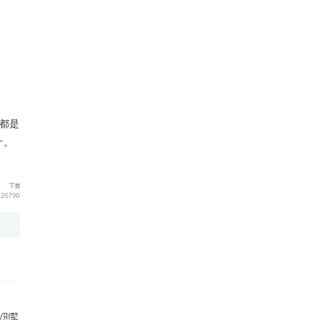
都是
计。