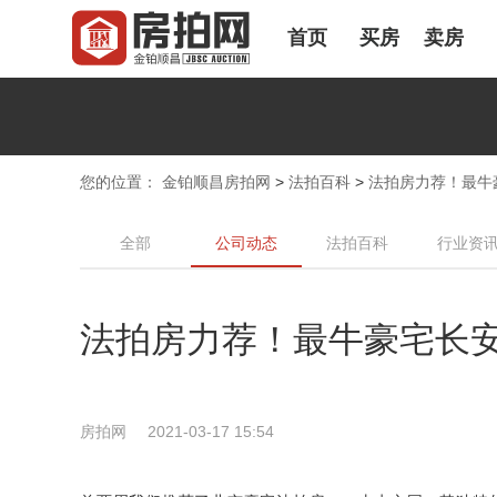
首页
买房
卖房
您的位置：
金铂顺昌房拍网
>
法拍百科
>
法拍房力荐！最牛
全部
公司动态
法拍百科
行业资
法拍房力荐！最牛豪宅长
房拍网
2021-03-17 15:54