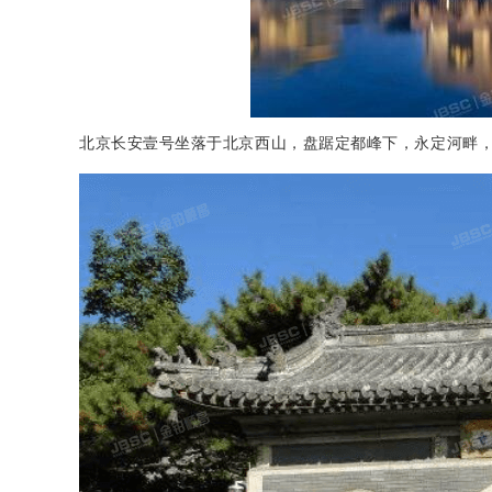
北京长安壹号坐落于北京西山，盘踞定都峰下，永定河畔