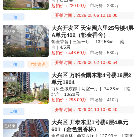
起拍价：220.00万
市场价：280万
开拍时间：2026-05-06 10:19:00
一拍
大兴开发区 天宝园六里25号楼4层
已结束
A单元402（郁金香舍）
郁金香舍
|
三室一厅
|
132.56㎡
|
南
向
|
4/5层
起拍价：446.60万
市场价：580万
开拍时间：2026-06-02 10:00:54
一拍
六折房源
大兴区 万科金隅东郡4号楼18层2
已结束
单元1804
万科金域东郡
|
两室一厅
|
74.38㎡
|
南
北向
|
18/28层
起拍价：293.00万
市场价：410万
开拍时间：2026-04-10 10:00:40
二拍
大兴区 开泰东里1号楼6层4单元
已结束
601（金色漫香林）
金色漫香林
|
两室两厅
|
127.93㎡
|
南北