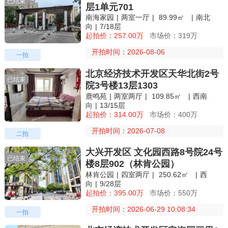
已结束
层1单元701
南海家园
|
两室一厅
|
89.99㎡
|
南北
向
|
7/18层
起拍价：257.00万
市场价：319万
开拍时间：2026-08-06
一拍
北京经济技术开发区天华北街2号
已结束
院3号楼13层1303
鹿鸣苑
|
两室两厅
|
109.85㎡
|
西南
向
|
13/15层
起拍价：314.00万
市场价：400万
开拍时间：2026-07-08
二拍
大兴开发区 文化园西路8号院24号
已结束
楼8层902（林肯公园）
林肯公园
|
四室两厅
|
250.62㎡
|
西
向
|
9/28层
起拍价：395.00万
市场价：550万
开拍时间：2026-06-29 10:08:34
一拍