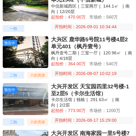
中信新城西区
|
三室两厅
|
144.1㎡
|
南
向
|
12/20层
起拍价：470.00万
市场价：560万
开拍时间：2026-09-01 10:34:44
一拍
大兴区 鹿华路5号院11号楼4层2
预告中
预告中
单元401（枫丹壹号）
枫丹壹号二期
|
三室一厅
|
120.96㎡
|
南
向
|
4/18层
起拍价：364.00万
市场价：540万
开拍时间：2026-08-07 10:02:19
二拍
六折房源
大兴开发区 天宝园四里32号楼-1
预告中
预告中
至2层5（卡尔生活馆）
卡尔生活馆
|
独栋
|
291.63㎡
|
南
向
|
2/2层
起拍价：773.00万
市场价：1200万
开拍时间：2026-08-17 15:29:00
二拍
六折房源
大兴开发区 南海家园一里5号楼7