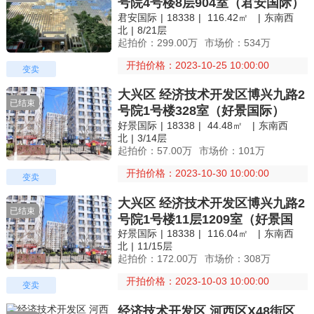
号院4号楼8层904室（君安国际）
君安国际
|
18338
|
116.42㎡
|
东南西
北
|
8/21层
起拍价：299.00万
市场价：534万
开拍价格：2023-10-25 10:00:00
变卖
大兴区 经济技术开发区博兴九路2
已结束
号院1号楼328室（好景国际）
好景国际
|
18338
|
44.48㎡
|
东南西
北
|
3/14层
起拍价：57.00万
市场价：101万
开拍价格：2023-10-30 10:00:00
变卖
大兴区 经济技术开发区博兴九路2
已结束
号院1号楼11层1209室（好景国
好景国际
|
18338
|
116.04㎡
|
东南西
际）
北
|
11/15层
起拍价：172.00万
市场价：308万
开拍价格：2023-10-03 10:00:00
变卖
经济技术开发区 河西区X48街区