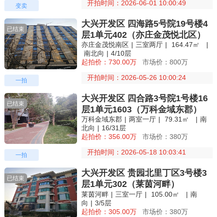
开拍时间：2026-06-01 10:00:49
变卖
大兴开发区 四海路5号院19号楼4
已结束
层1单元402（亦庄金茂悦北区）
亦庄金茂悦南区
|
三室两厅
|
164.47㎡
|
南北向
|
4/10层
起拍价：730.00万
市场价：800万
开拍时间：2026-05-26 10:00:24
一拍
大兴开发区 四合路3号院1号楼16
已结束
层1单元1603（万科金域东郡）
万科金域东郡
|
两室一厅
|
79.31㎡
|
南
北向
|
16/31层
起拍价：356.00万
市场价：380万
开拍时间：2026-05-18 10:03:41
一拍
大兴开发区 贵园北里丁区3号楼3
已结束
层1单元302（莱茵河畔）
莱茵河畔
|
三室一厅
|
105.00㎡
|
南
向
|
3/5层
起拍价：305.00万
市场价：380万