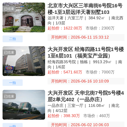
北京市大兴区三羊南街6号院16号
已结束
楼-1至3层远洋天著别墅103
远洋天著
|
六室三厅
|
384.92㎡
|
南北西
向
|
1/3层
起拍价：1622.00万
市场价：2300万
开拍时间：2026-06-11 15:33:12
二拍
大兴开发区 经海四路11号院1号楼
已结束
1至6层101（福美宝产业园）
经海四路35号院
|
独栋
|
9913.29㎡
|
南
向
|
1/6层
起拍价：5471.60万
市场价：7000万
开拍时间：2026-06-16 10:10:09
一拍
大兴开发区 天华北街7号院5号楼4
已结束
层2单元402（一品亦庄）
一品亦庄
|
三室一厅
|
116.08㎡
|
南北
向
|
4/12层
起拍价：398.30万
市场价：460万
开拍时间：2026-06-02 10:06:03
一拍