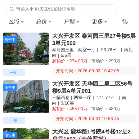
区域
总价
户型
更多
大兴开发区 泰河园三里27号楼5层
预告中
预告中
3单元502
泰河园三里
|
两室一厅
|
93.78㎡
|
南北
向
|
5/6层
起拍价：274.00万
市场价：290万
开拍时间：2026-09-03 10:42:08
一拍
大兴开发区 天华园二里二区56号
预告中
预告中
楼9层A单元901
一幅画卷
|
两室一厅
|
141.77㎡
|
南
向
|
9/16层
起拍价：455.00万
市场价：480万
开拍时间：2026-08-31 10:56:45
一拍
大兴区 鹿华路1号院4号楼12层2
预告中
预告中
单元1502（中信新城）