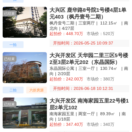
大兴区 鹿华路8号院1号楼4层1单
已结束
元403（枫丹壹号二期）
枫丹壹号二期
|
三室两厅
|
112.15㎡
|
南
北向
|
4/27层
起拍价：448.70万
市场价：520万
开拍时间：2026-05-25 10:09:37
一拍
大兴开发区 天华园二里三区5号楼
已结束
2至3层2单元202（东晶国际）
东晶国际公寓
|
三室一厅
|
130.74㎡
|
南
向
|
2/20层
起拍价：242.00万
市场价：380万
开拍时间：2026-06-18 10:12:31
二拍
六折房源
大兴开发区 南海家园五里22号楼1
已结束
层2单元102
南海家园五里
|
两室一厅
|
89.39㎡
|
南
向
|
1/18层
起拍价：347.40万
市场价：340万