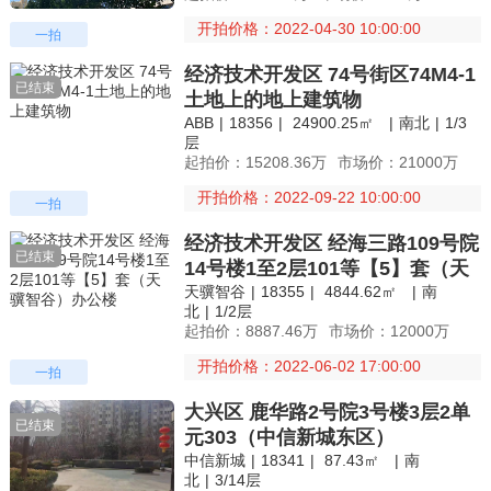
开拍价格：2022-04-30 10:00:00
一拍
经济技术开发区 74号街区74M4-1
已结束
土地上的地上建筑物
ABB
|
18356
|
24900.25㎡
|
南北
|
1/3
层
起拍价：15208.36万
市场价：21000万
开拍价格：2022-09-22 10:00:00
一拍
经济技术开发区 经海三路109号院
已结束
14号楼1至2层101等【5】套（天
天骥智谷
|
18355
|
4844.62㎡
|
南
骥智谷）办公楼
北
|
1/2层
起拍价：8887.46万
市场价：12000万
开拍价格：2022-06-02 17:00:00
一拍
大兴区 鹿华路2号院3号楼3层2单
已结束
元303（中信新城东区）
中信新城
|
18341
|
87.43㎡
|
南
北
|
3/14层