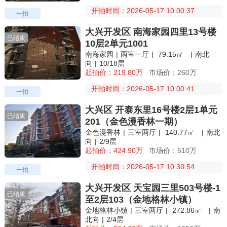
开拍时间：2026-05-17 10:00:37
一拍
大兴开发区 南海家园四里13号楼
已结束
10层2单元1001
南海家园
|
两室一厅
|
79.15㎡
|
南北
向
|
10/18层
起拍价：219.80万
市场价：260万
开拍时间：2026-05-17 10:00:41
一拍
大兴区 开泰东里16号楼2层1单元
已结束
201（金色漫香林一期）
金色漫香林
|
三室两厅
|
140.77㎡
|
南北
向
|
2/9层
起拍价：424.90万
市场价：510万
开拍时间：2026-05-17 10:30:54
一拍
大兴开发区 天宝园三里503号楼-1
已结束
至2层103（金地格林小镇）
金地格林小镇
|
三室两厅
|
272.86㎡
|
南
北向
|
2/4层