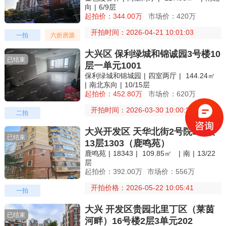
向
|
6/9层
起拍价：344.00万
市场价：420万
开拍时间：2026-04-21 10:01:03
一拍
六折房源
大兴区 保利绿城和锦诚园3号楼10
已结束
层一单元1001
保利绿城和锦城园
|
四室两厅
|
144.24㎡
|
南北东向
|
10/15层
起拍价：452.80万
市场价：620万
开拍时间：2026-03-30 10:00:29
二拍
大兴开发区 天华北街2号院3号楼
已结束
13层1303（鹿鸣苑）
鹿鸣苑
|
18343
|
109.85㎡
|
南
|
13/22
层
起拍价：392.00万
市场价：556万
开拍价格：2026-05-22 10:05:41
一拍
大兴 开发区贵园北里丁区（莱茵
已结束
河畔）16号楼2层3单元202