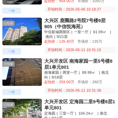
起拍价：904.00万
市场价：1050万
开拍时间：2026-05-06 10:18:27
一拍
大兴区 鹿圈路2号院7号楼9层
已结束
905（中信悦海苑）
中信新城两限区
|
一室一厅
|
61.09㎡
|
南向
|
9/21层
起拍价：126.40万
市场价：135万
开拍时间：2026-05-11 10:31:15
一拍
大兴开发区 南海家园一里5号楼8
已结束
层1单元801
南海家园
|
两室一厅
|
89.99㎡
|
南北
向
|
8/18层
起拍价：259.00万
市场价：280万
开拍时间：2026-05-11 10:31:38
一拍
大兴开发区 定海园二里9号楼8层1
已结束
单元801
定海园
|
三室一厅
|
104.24㎡
|
南北
向
|
8/11层