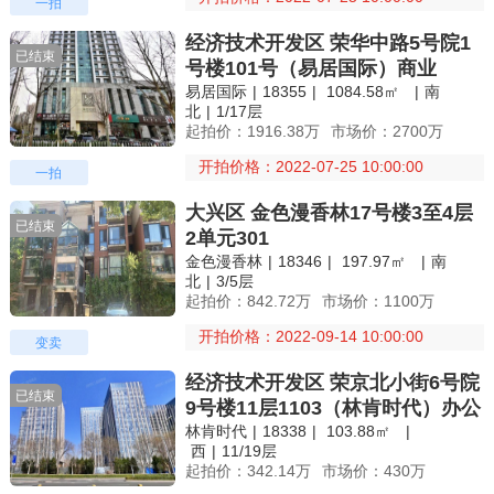
一拍
经济技术开发区 荣华中路5号院1
已结束
号楼101号（易居国际）商业
易居国际
|
18355
|
1084.58㎡
|
南
北
|
1/17层
起拍价：1916.38万
市场价：2700万
开拍价格：2022-07-25 10:00:00
一拍
大兴区 金色漫香林17号楼3至4层
已结束
2单元301
金色漫香林
|
18346
|
197.97㎡
|
南
北
|
3/5层
起拍价：842.72万
市场价：1100万
开拍价格：2022-09-14 10:00:00
变卖
经济技术开发区 荣京北小街6号院
已结束
9号楼11层1103（林肯时代）办公
林肯时代
|
18338
|
103.88㎡
|
西
|
11/19层
起拍价：342.14万
市场价：430万