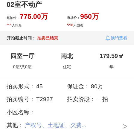
02室不动产
775.00万
950万
起拍价：
市场价：
***
558
人报名
人围观
预约查看
开拍截止时间：
拍卖已结束
四室一厅
南北
179.59㎡
0层/共0层
住宅
年
拍卖形式：
45
保证金：
80万
拍卖编号：
T2927
拍卖阶段：
一拍
小区名称：
>
其他：
产权号、土地证、欠费...