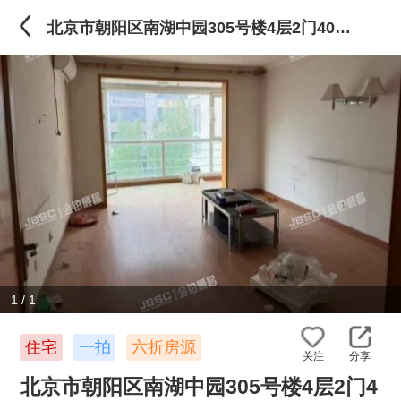
北京市朝阳区南湖中园305号楼4层2门402室不动产
1
/
1
住宅
一拍
六折房源
关注
分享
北京市朝阳区南湖中园305号楼4层2门4