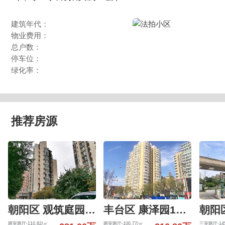
建筑年代：
物业费用：
总户数：
停车位：
绿化率：
推荐房源
朝阳区 观筑庭园601号楼6层6-01-6-B
丰台区 康泽园15号楼4层405（康泽园）
两室两厅-110.82/㎡
两室两厅-100.77/㎡
三室两厅-145