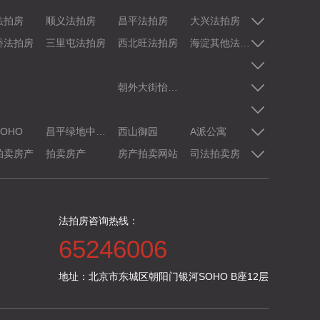
法拍房
顺义法拍房
昌平法拍房
大兴法拍房
怀柔法拍房
桥法拍房
三里屯法拍房
西北旺法拍房
海淀其他法拍房
天宫院法拍
朝外大街怡景园北里5号楼
OHO
昌平绿地中央广场
西山御园
A派公寓
丽都悦府
拍卖房产
拍卖房产
房产拍卖网站
司法拍卖房
拍卖房子
法拍房咨询热线：
65246006
地址：北京市东城区朝阳门银河SOHO B座12层