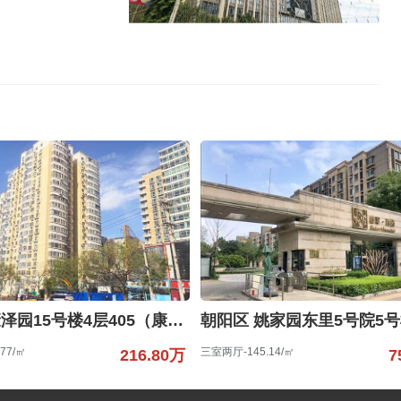
丰台区 康泽园15号楼4层405（康泽园）
77/㎡
三室两厅-145.14/㎡
216.80万
7