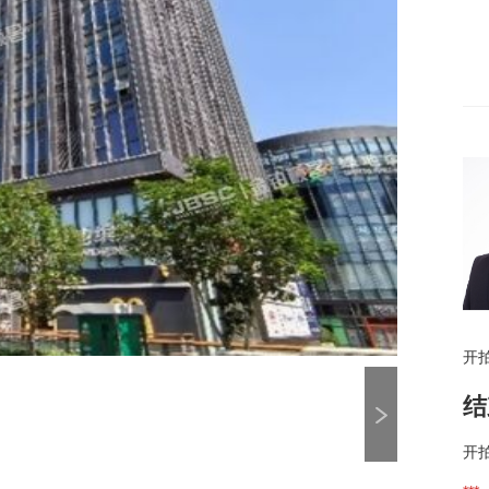
开
结
开