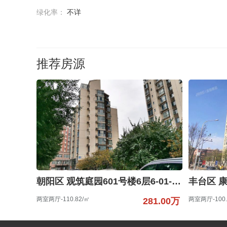
绿化率：
不详
推荐房源
朝阳区 观筑庭园601号楼6层6-01-6-B
两室两厅-110.82/㎡
两室两厅-100.
281.00万