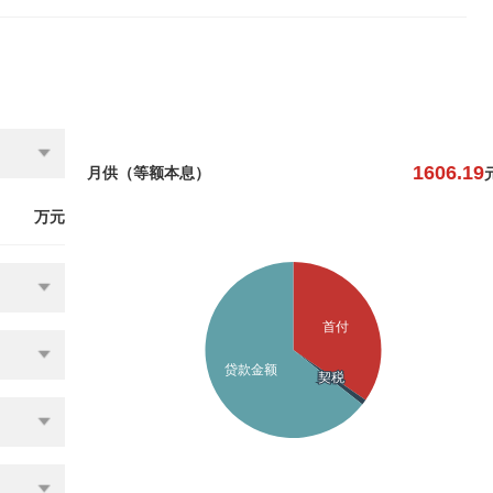
1606.19
月供（等额本息）
万元