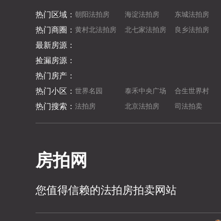
热门区域：
朝阳法拍房
海淀法拍房
东城法拍房
热门商圈：
黄村北法拍房
北七家法拍房
良乡法拍房
最新房源：
捡漏房源：
热门房产：
热门小区：
世界名园
泰禾中央广场
合生世界村
热门搜索：
法拍房
北京法拍房
司法拍卖
房拍网
您值得信赖的法拍房拍卖网站