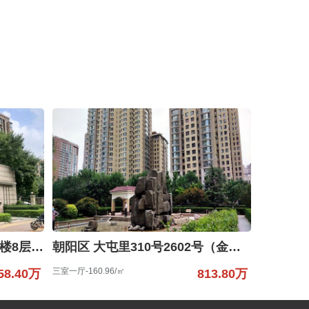
朝阳区 姚家园东里5号院5号楼8层2单元902（御翠尚府）
朝阳区 大屯里310号2602号（金泉家园）
三室一厅-160.96/㎡
58.40万
813.80万