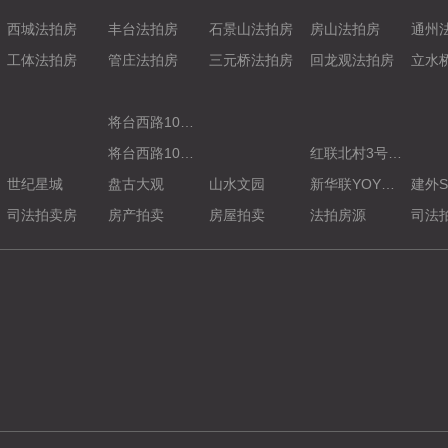
西城法拍房
丰台法拍房
石景山法拍房
房山法拍房
通州
工体法拍房
管庄法拍房
三元桥法拍房
回龙观法拍房
立水
将台西路10号院3号楼17层1704室（丽都悦府）
将台西路10号院3号楼17层1704室（丽都悦府）
红联北村3号楼3号不动产
世纪星城
盘古大观
山水文园
新华联YOYO新天地
建外S
司法拍卖房
房产拍卖
房屋拍卖
法拍房源
司法