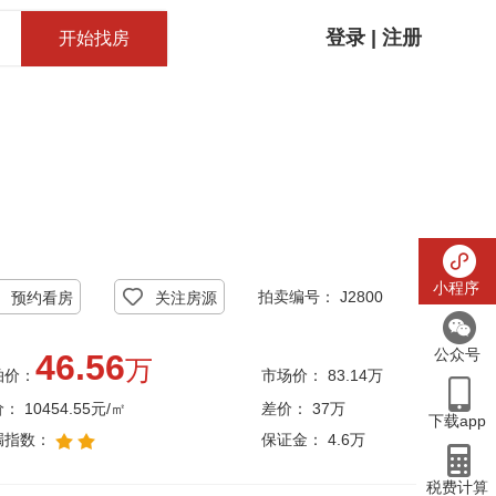
登录
|
注册
开始找房
客服电话：
15810997900
小程序
拍卖编号： J2800
预约看房
关注房源
公众号
46.56
万
拍价：
市场价：
83.14万
价：
10454.55元/㎡
差价：
37万
下载app
漏指数：
保证金：
4.6万
税费计算