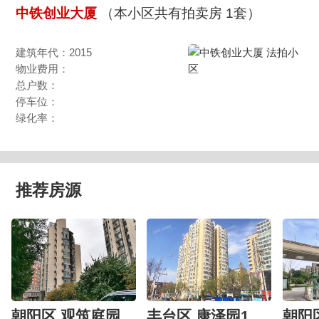
中铁创业大厦
（本小区共有拍卖房 1套）
建筑年代：2015
物业费用：
总户数：
停车位：
绿化率：
推荐房源
朝阳区 观筑庭园601号楼6层6-01-6-B
丰台区 康泽园15号楼4层405（康泽园）