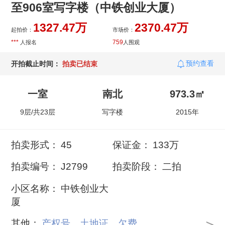
至906室写字楼（中铁创业大厦）
1327.47万
2370.47万
起拍价：
市场价：
***
759
人报名
人围观
预约查看
开拍截止时间：
拍卖已结束
一室
南北
973.3㎡
9层/共23层
写字楼
2015年
拍卖形式：
45
保证金：
133万
拍卖编号：
J2799
拍卖阶段：
二拍
小区名称：
中铁创业大
厦
其他：
产权号、土地证、欠费...