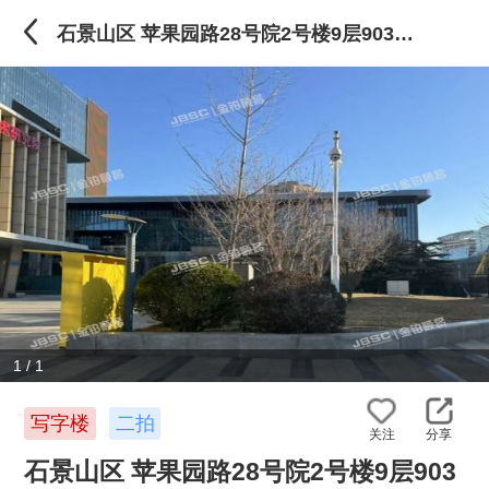
石景山区 苹果园路28号院2号楼9层903至906室写字楼（中铁创业大厦）
1
/
1
写字楼
二拍
关注
分享
石景山区 苹果园路28号院2号楼9层903