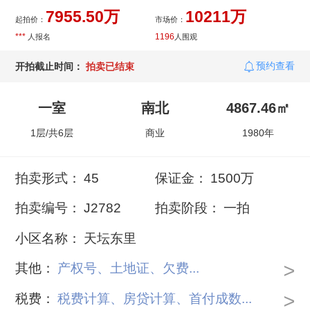
7955.50万
10211万
起拍价：
市场价：
***
1196
人报名
人围观
预约查看
开拍截止时间：
拍卖已结束
一室
南北
4867.46㎡
1层/共6层
商业
1980年
拍卖形式：
45
保证金：
1500万
拍卖编号：
J2782
拍卖阶段：
一拍
小区名称：
天坛东里
>
其他：
产权号、土地证、欠费...
>
税费：
税费计算、房贷计算、首付成数...