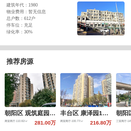
建筑年代：1980
物业费用：暂无信息
总户数：612户
停车位：充足
绿化率：30%
推荐房源
朝阳区 观筑庭园601号楼6层6-01-6-B
丰台区 康泽园15号楼4层405（康泽园）
两室两厅-110.82/㎡
两室两厅-100.77/㎡
三室两厅-145
281.00万
216.80万