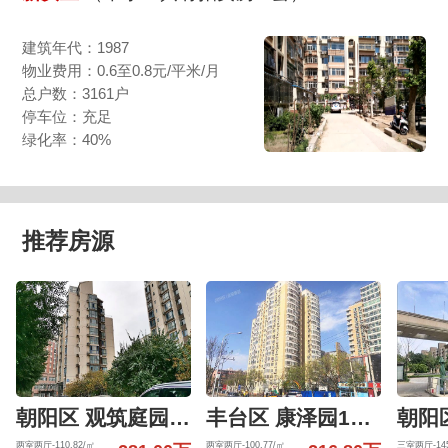
建筑年代：1987
物业费用：0.6至0.8元/平米/月
总户数：3161户
停车位：充足
绿化率：40%
推荐房源
朝阳区 观筑庭园601号楼6层6-01-6-B
丰台区 康泽园15号楼4层405（康泽园）
两室两厅-110.82/㎡
两室两厅-100.77/㎡
三室两厅-145