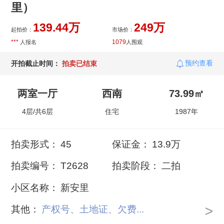
里）
139.44万
249万
起拍价：
市场价：
***
1079
人报名
人围观
预约查看
开拍截止时间：
拍卖已结束
两室一厅
西南
73.99㎡
4层/共6层
住宅
1987年
拍卖形式：
45
保证金：
13.9万
拍卖编号：
T2628
拍卖阶段：
二拍
小区名称：
新安里
>
其他：
产权号、土地证、欠费...