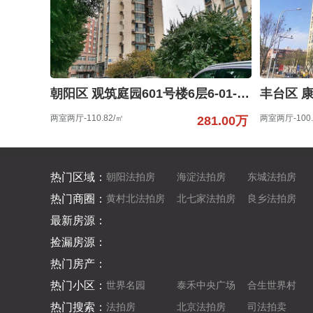
朝阳区 观筑庭园601号楼6层6-01-6-B
两室两厅-110.82/㎡
两室两厅-100.
281.00万
热门区域：
朝阳法拍房
海淀法拍房
东城法拍房
热门商圈：
黄村北法拍房
北七家法拍房
良乡法拍房
最新房源：
捡漏房源：
热门房产：
热门小区：
世界名园
泰禾中央广场
合生世界村
热门搜索：
法拍房
北京法拍房
司法拍卖