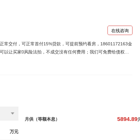
在线咨询
交付，可正常首付15%贷款，可提前预约看房，18601172163金
可以让买家0风险法拍，不成交没有任何费用；我们可免费给债权
解封、解押，保价，回购业务等，欢迎咨询
5894.89
月供（等额本息）
万元