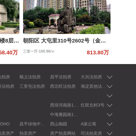
朝阳区 姚家园东里5号院5号楼8层2单元902（御翠尚府）
朝阳区 大屯里310号2602号（金泉家园）
三室一厅-160.96/㎡
58.40万
813.80万
法拍房
顺义法拍房
昌平法拍房
大兴法拍房
怀柔法拍房
桥法拍房
三里屯法拍房
西北旺法拍房
海淀其他法拍房
天宫院法拍
西坝河南路1号院1号楼1至2层D室(金岛花园)
红联北村3号楼3号不动产
中海雅
中海雅园南1号楼5层608室
OHO
昌平绿地中央广场
西山御园
A派公寓
丽都悦府
拍卖房产
拍卖房产
房产拍卖网站
司法拍卖房
拍卖房子