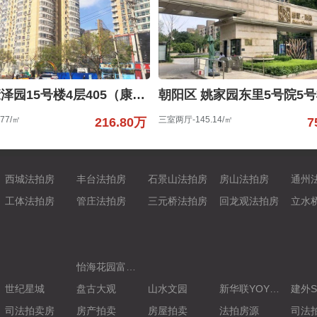
丰台区 康泽园15号楼4层405（康泽园）
77/㎡
三室两厅-145.14/㎡
216.80万
7
西城法拍房
丰台法拍房
石景山法拍房
房山法拍房
通州
工体法拍房
管庄法拍房
三元桥法拍房
回龙观法拍房
立水
怡海花园富泽园6号楼11层2-1101室（怡海花园富泽园）
世纪星城
盘古大观
山水文园
新华联YOYO新天地
建外S
司法拍卖房
房产拍卖
房屋拍卖
法拍房源
司法