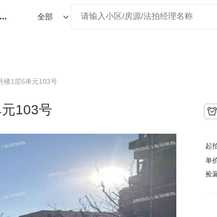
...
号楼1层6单元103号
元103号
起
单
捡