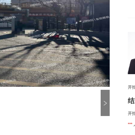
开
结
开
***