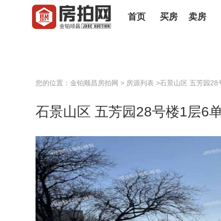
首页
买房
卖房
您的位置：
金铂顺昌房拍网
>
房源列表
>石景山区 五芳园28
石景山区 五芳园28号楼1层6单