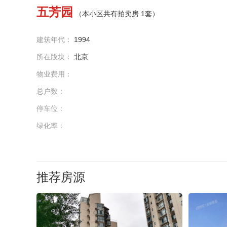
五芳园
（本小区共有拍卖房 1套）
建筑年代：
1994
所在版块：
北京
物业费用：
总户数：
停车位：
绿化率：
推荐房源