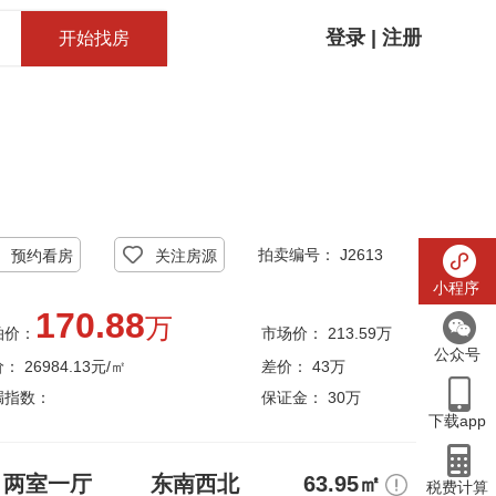
登录
|
注册
开始找房
客服电话：
15810997900
拍卖编号： J2613
预约看房
关注房源
小程序
170.88
万
拍价：
市场价：
213.59万
公众号
价：
26984.13元/㎡
差价：
43万
漏指数：
保证金：
30万
下载app
两室一厅
东南西北
63.95㎡
税费计算